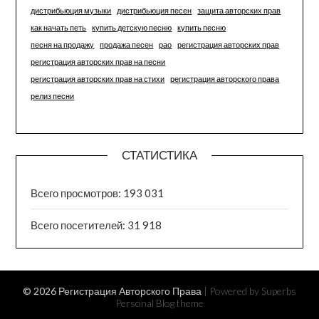
дистрибьюция музыки
дистрибьюция песен
защита авторских прав
как начать петь
купить детскую песню
купить песню
песня на продажу
продажа песен
рао
регистрация авторских прав
регистрация авторских прав на песни
регистрация авторских прав на стихи
регистрация авторского права
релиз песни
СТАТИСТИКА
Всего просмотров:
193 031
Всего посетителей:
31 918
© 2026 Регистрация Авторского Права
| Powered by Superbs
Personal Blog theme